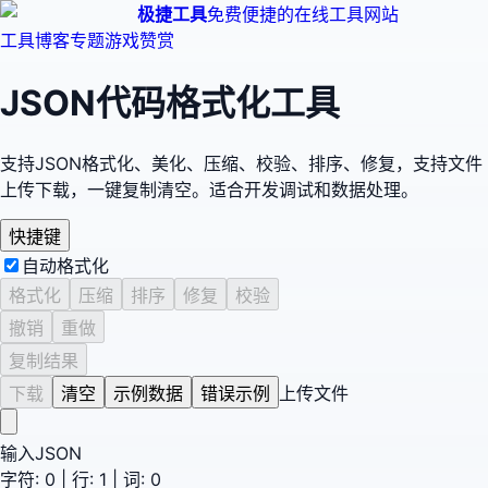
极捷工具
免费便捷的在线工具网站
工具
博客
专题
游戏
赞赏
JSON代码格式化工具
支持JSON格式化、美化、压缩、校验、排序、修复，支持文件
上传下载，一键复制清空。适合开发调试和数据处理。
快捷键
自动格式化
格式化
压缩
排序
修复
校验
撤销
重做
复制结果
下载
清空
示例数据
错误示例
上传文件
输入JSON
字符:
0
| 行:
1
| 词:
0