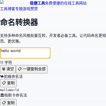
极捷工具
免费便捷的在线工具网站
工具
博客
专题
游戏
赞赏
命名转换器
支持多种命名风格批量互转，开发者必备工具。让代码命名更规
范、更优雅。
11
字符
🗑️ 清空
📋 一键复制全部
🐪
驼峰命名法
📋 复制
HelloWorld
🏛️
帕斯卡命名法
📋 复制