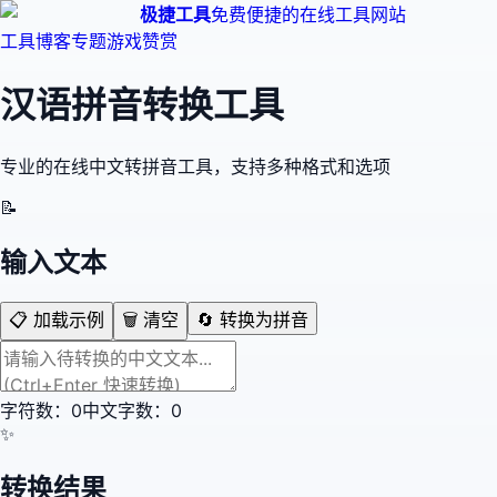
极捷工具
免费便捷的在线工具网站
工具
博客
专题
游戏
赞赏
汉语拼音转换工具
专业的在线中文转拼音工具，支持多种格式和选项
📝
输入文本
📋 加载示例
🗑️ 清空
🔄 转换为拼音
字符数：
0
中文字数：
0
✨
转换结果