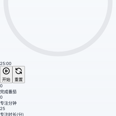
25:00
开始
重置
0
完成番茄
0
专注分钟
25
专注时长(分)