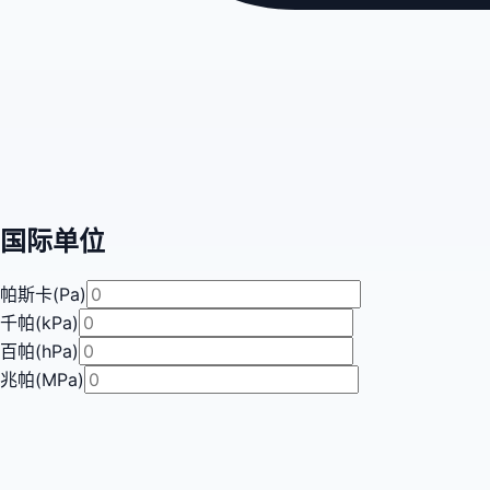
国际单位
帕斯卡(Pa)
千帕(kPa)
百帕(hPa)
兆帕(MPa)