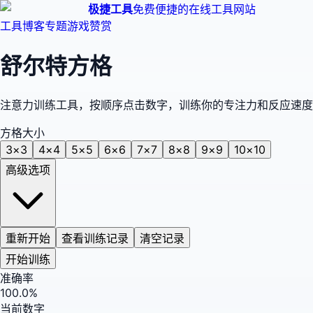
极捷工具
免费便捷的在线工具网站
工具
博客
专题
游戏
赞赏
舒尔特方格
注意力训练工具，按顺序点击数字，训练你的专注力和反应速度
方格大小
3
×
3
4
×
4
5
×
5
6
×
6
7
×
7
8
×
8
9
×
9
10
×
10
高级选项
重新开始
查看训练记录
清空记录
开始训练
准确率
100.0
%
当前数字