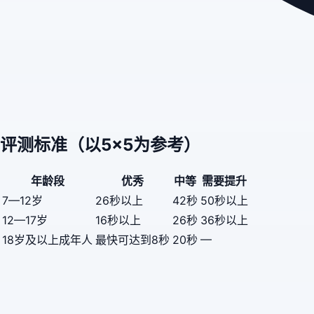
评测标准（以5×5为参考）
年龄段
优秀
中等
需要提升
7—12岁
26秒以上
42秒
50秒以上
12—17岁
16秒以上
26秒
36秒以上
—
18岁及以上成年人
最快可达到8秒
20秒